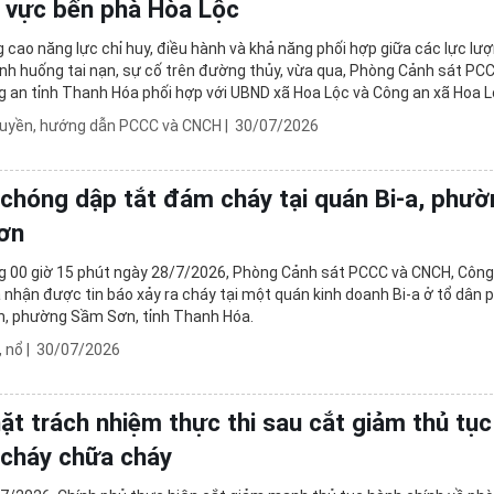
u vực bến phà Hòa Lộc
cao năng lực chỉ huy, điều hành và khả năng phối hợp giữa các lực lư
tình huống tai nạn, sự cố trên đường thủy, vừa qua, Phòng Cảnh sát PC
 an tỉnh Thanh Hóa phối hợp với UBND xã Hoa Lộc và Công an xã Hoa L
tập phương án chữa cháy và cứu ...
ruyền, hướng dẫn PCCC và CNCH
|
30/07/2026
chóng dập tắt đám cháy tại quán Bi-a, phườ
ơn
 00 giờ 15 phút ngày 28/7/2026, Phòng Cảnh sát PCCC và CNCH, Công 
nhận được tin báo xảy ra cháy tại một quán kinh doanh Bi-a ở tổ dân 
n, phường Sầm Sơn, tỉnh Thanh Hóa.
, nổ
|
30/07/2026
hặt trách nhiệm thực thi sau cắt giảm thủ tục
cháy chữa cháy