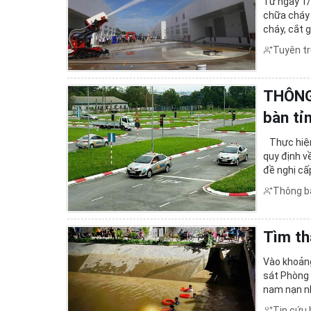
Từ ngày 1/
chữa cháy 
cháy, cắt 
không chỉ r
Tuyên t
THÔNG 
bàn tỉ
Thực hiện
quy định về
đề nghị cấp
các Trung 
Thông b
Tìm th
Vào khoảng
sát Phòng 
nam nạn nh
Giang lên b
Tin cứu 