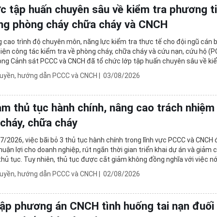
 Đề án 06
c tập huấn chuyên sâu về kiểm tra phương ti
Phòng cháy chữa 
ng phòng cháy chữa cháy và CNCH
gày truyền thống lực lượng An ninh nhân dân (12/7/1946 - 12/7/2026
Tuyển dụng và đà
cao trình độ chuyên môn, năng lực kiểm tra thực tế cho đội ngũ cán 
Chế độ chính sác
hiện công tác kiểm tra về phòng cháy, chữa cháy và cứu nạn, cứu hộ (
ng Cảnh sát PCCC và CNCH đã tổ chức lớp tập huấn chuyên sâu về ki
Pháp chế
n, hệ thống PCCC và CNCH, hệ thống ...
ruyền, hướng dẫn PCCC và CNCH
|
03/08/2026
Trật tự, an toàn g
Lĩnh vực khác
ảm thủ tục hành chính, nâng cao trách nhiệm
cháy, chữa cháy
7/2026, việc bãi bỏ 3 thủ tục hành chính trong lĩnh vực PCCC và CNCH
huận lợi cho doanh nghiệp, rút ngắn thời gian triển khai dự án và giảm c
thủ tục. Tuy nhiên, thủ tục được cắt giảm không đồng nghĩa với việc nớ
u về an toàn. Trách nhiệm ...
ruyền, hướng dẫn PCCC và CNCH
|
02/08/2026
ập phương án CNCH tình huống tai nạn đuối