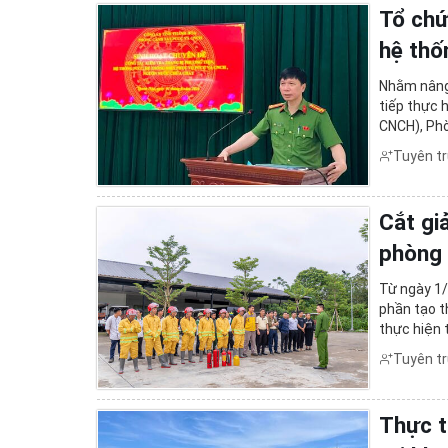
Video clips
Chuyển đổi số và
Tổ chứ
hệ thố
Kỷ niệm 80 năm N
Nhằm nâng 
tiếp thực 
CNCH), Phò
phương tiệ
Tuyên t
Cắt gi
phòng 
Từ ngày 1/
phần tạo t
thực hiện 
các yêu cầ
Tuyên t
Thực t