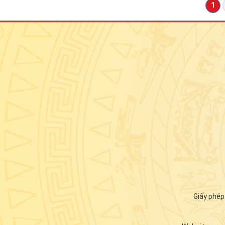
1
Giấy phé