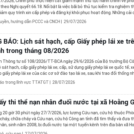
7/2026, Chính phủ thực hiện cắt giảm mạnh thủ tục hành chính về ph
theo Nghị quyết 66.18. Nổi bật là việc bãi bỏ thủ tục kiểm tra nghiệm 
giảm quy trình xin cấp phép và đăng ký khôi phục hoạt động. Những cải
út ngắn thời gian giải ...
ruyền, hướng dẫn PCCC và CNCH
|
29/07/2026
BÁO: Lịch sát hạch, cấp Giấy phép lái xe trê
nh trong tháng 08/2026
 Thông tư số 108/2026/TT-BCA ngày 29/6/2026 của Bộ trưởng Bộ C
 sát hạch, cấp giấy phép lái xe; cấp, sử dụng giấy phép lái xe quốc tế; 
 giấy phép lái xe của các cơ sở đào tạo lái xe, sau khi trao đổi thống n
tâm đào tạo, Trung tâm ...
áo trong lĩnh vực TTATGT
|
28/07/2026
ấy thi thể nạn nhân đuối nước tại xã Hoằng 
 20 giờ 30 phút ngày 27/7/2026, lực lượng Cứu nạn, cứu hộ thuộc Ph
cháy, chữa cháy và Cứu nạn, cứu hộ Công an tỉnh đã tìm thấy và đưa th
ân, sinh năm 2008, bị đuối nước tại một tuyến kênh trên địa bàn xã H
ờ, bàn giao cho gia đình và chính ...
hộ, cứu nạn
|
27/07/2026