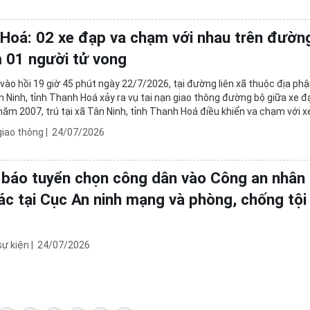
Hoá: 02 xe đạp va chạm với nhau trên đường
m 01 người tử vong
ào hồi 19 giờ 45 phút ngày 22/7/2026, tại đường liên xã thuộc địa ph
n Ninh, tỉnh Thanh Hoá xảy ra vụ tai nạn giao thông đường bộ giữa xe 
h năm 2007, trú tại xã Tân Ninh, tỉnh Thanh Hoá điều khiển va chạm với 
inh năm 1949, trú ...
giao thông
|
24/07/2026
báo tuyển chọn công dân vào Công an nhân
ác tại Cục An ninh mạng và phòng, chống tộ
g công nghệ cao, Bộ Công an
sự kiện
|
24/07/2026