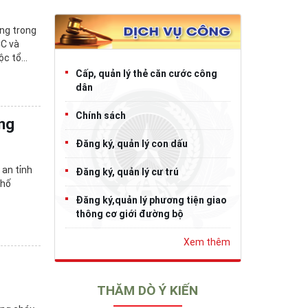
ợng trong
CC và
ộc tổ
Cấp, quản lý thẻ căn cước công
dân
Chính sách
ng
Đăng ký, quản lý con dấu
an tỉnh
Đăng ký, quản lý cư trú
phố
Đăng ký,quản lý phương tiện giao
thông cơ giới đường bộ
Xem thêm
THĂM DÒ Ý KIẾN