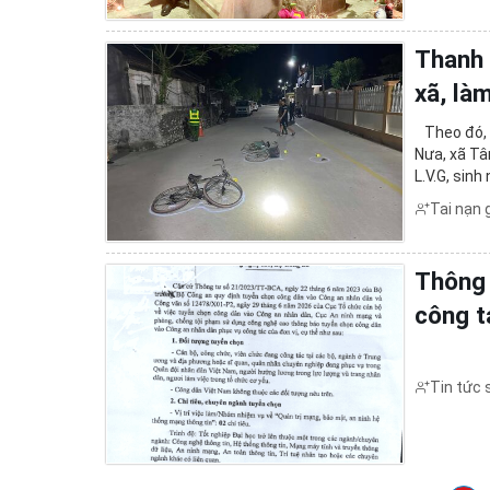
Thanh 
xã, là
Theo đó, v
Nưa, xã Tâ
L.V.G, sin
bà L.H.T, s
Tai nạn 
Thông 
công t
sử dụn
Tin tức 