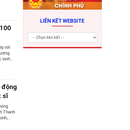
LIÊN KẾT WEBSITE
 100
ợp với
hương
c sinh
t động
 sĩ
Phòng
nh Thanh
binh,