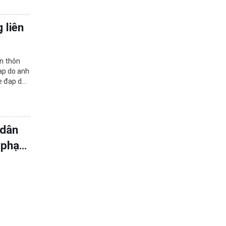
 liên
ận thôn
đạp do anh
xe đạp do
 dân
i phạm