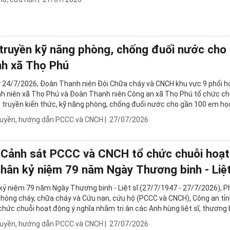
truyền kỹ năng phòng, chống đuối nước cho
nh xã Thọ Phú
 24/7/2026, Đoàn Thanh niên Đội Chữa cháy và CNCH khu vực 9 phối h
h niên xã Thọ Phú và Đoàn Thanh niên Công an xã Thọ Phú tổ chức c
n truyền kiến thức, kỹ năng phòng, chống đuối nước cho gần 100 em họ
ên địa bàn trên địa bàn xã Thọ Phú.
ruyền, hướng dẫn PCCC và CNCH
|
27/07/2026
Cảnh sát PCCC và CNCH tổ chức chuỗi hoạ
 nhân kỷ niệm 79 năm Ngày Thương binh - Liệt
kỷ niệm 79 năm Ngày Thương binh - Liệt sĩ (27/7/1947 - 27/7/2026), 
hòng cháy, chữa cháy và Cứu nạn, cứu hộ (PCCC và CNCH), Công an tỉ
chức chuỗi hoạt động ý nghĩa nhằm tri ân các Anh hùng liệt sĩ, thương 
ông với cách mạng và thân nhân các ...
ruyền, hướng dẫn PCCC và CNCH
|
27/07/2026