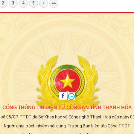
2
3
4
5
»
»»
CỔNG THÔNG TIN ĐIỆN TỬ CÔNG AN TỈNH THANH HÓA
p số 05/GP-TTĐT do Sở Khoa học và Công nghệ Thanh Hoá cấp ngày 0
Người chịu trách nhiệm nội dung: Trưởng Ban biên tập Cổng TTĐT