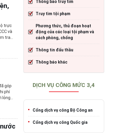
Thông báo truy tìm
ện,
cháy
Thông tin đấu thầu
Trang TTĐT Cục CSGT đường bộ
Truy tìm tội phạm
)
o tạo
Thông báo khác
Trang TTĐT Sở Giao thông vận tải tỉnh 
bộ trực
Phương thức, thủ đoạn hoạt
h
Trang TTĐT Cục Đăng kiểm Việt Nam
PCCC và
động của các loại tội phạm và
ểm tra
cách phòng, chống
Thông tin đấu thầu
iao thông
Thông báo khác
DỊCH VỤ CÔNG MỨC 3,4
 đã góp
hi phí
i lỏng
Cổng dịch vụ công Bộ Công an
Cổng dịch vụ công Quốc gia
 nước