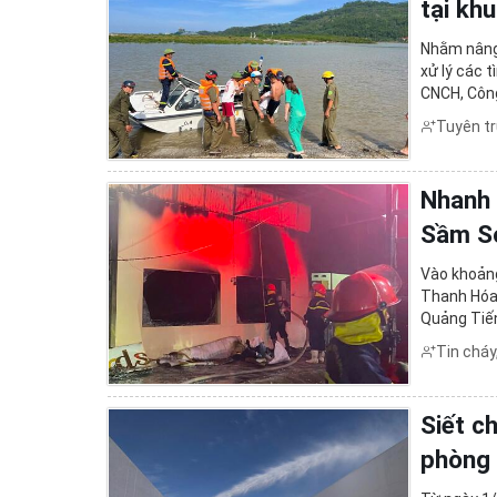
tại kh
Nhằm nâng 
xử lý các 
CNCH, Công
chức thực 
Tuyên t
Nhanh 
Sầm S
Vào khoảng
Thanh Hóa 
Quảng Tiế
Tin cháy
Siết c
phòng 