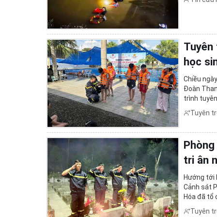
Tuyên 
học si
Chiều ngày
Đoàn Than
trình tuyê
các cấp tr
Tuyên t
Phòng 
tri ân
Hướng tới 
Cảnh sát P
Hóa đã tổ 
người có c
Tuyên t